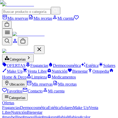
Mis reservas
Mis recetas
Mi cuenta
Categorias
OFERTAS
Fragancias
Dermocosmética
Estética
Solares
Make Up
Venta Libre
Nutrición
Bienestar
Ortopedia
Home & Deco
Limpieza
Medicamentos
Mis reservas
Mis recetas
Ubicación
Favoritos
Contacto
Mi cuenta
Categorías
Ofertas
Fragancias
Dermocosmética
Estética
Solares
Make Up
Venta
Libre
Nutrición
Bienestar
#
maybelline
#
maquillaje
#
makeup
#
labial
#
labios
#
color