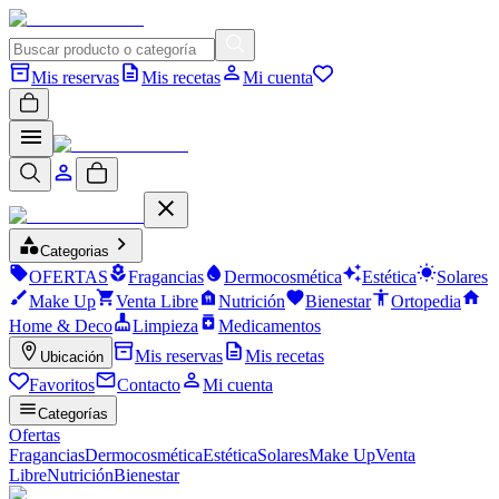
Mis reservas
Mis recetas
Mi cuenta
Categorias
OFERTAS
Fragancias
Dermocosmética
Estética
Solares
Make Up
Venta Libre
Nutrición
Bienestar
Ortopedia
Home & Deco
Limpieza
Medicamentos
Mis reservas
Mis recetas
Ubicación
Favoritos
Contacto
Mi cuenta
Categorías
Ofertas
Fragancias
Dermocosmética
Estética
Solares
Make Up
Venta
Libre
Nutrición
Bienestar