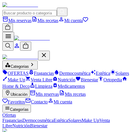
Mis reservas
Mis recetas
Mi cuenta
Categorias
OFERTAS
Fragancias
Dermocosmética
Estética
Solares
Make Up
Venta Libre
Nutrición
Bienestar
Ortopedia
Home & Deco
Limpieza
Medicamentos
Mis reservas
Mis recetas
Ubicación
Favoritos
Contacto
Mi cuenta
Categorías
Ofertas
Fragancias
Dermocosmética
Estética
Solares
Make Up
Venta
Libre
Nutrición
Bienestar