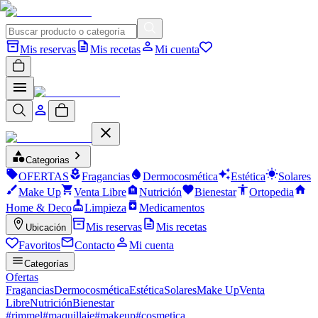
Mis reservas
Mis recetas
Mi cuenta
Categorias
OFERTAS
Fragancias
Dermocosmética
Estética
Solares
Make Up
Venta Libre
Nutrición
Bienestar
Ortopedia
Home & Deco
Limpieza
Medicamentos
Mis reservas
Mis recetas
Ubicación
Favoritos
Contacto
Mi cuenta
Categorías
Ofertas
Fragancias
Dermocosmética
Estética
Solares
Make Up
Venta
Libre
Nutrición
Bienestar
#
rimmel
#
maquillaje
#
makeup
#
cosmetica