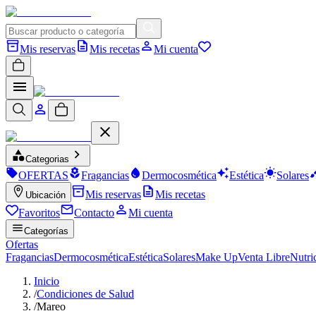
Mis reservas
Mis recetas
Mi cuenta
Categorias
OFERTAS
Fragancias
Dermocosmética
Estética
Solares
Mis reservas
Mis recetas
Ubicación
Favoritos
Contacto
Mi cuenta
Categorías
Ofertas
Fragancias
Dermocosmética
Estética
Solares
Make Up
Venta Libre
Nutri
Inicio
/
Condiciones de Salud
/
Mareo