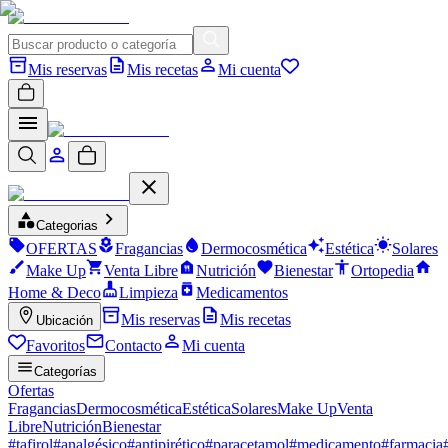
Mis reservas
Mis recetas
Mi cuenta
Categorias
OFERTAS
Fragancias
Dermocosmética
Estética
Solares
Make Up
Venta Libre
Nutrición
Bienestar
Ortopedia
Home & Deco
Limpieza
Medicamentos
Mis reservas
Mis recetas
Ubicación
Favoritos
Contacto
Mi cuenta
Categorías
Ofertas
Fragancias
Dermocosmética
Estética
Solares
Make Up
Venta
Libre
Nutrición
Bienestar
#
tafirol
#
analgésico
#
antipirético
#
paracetamol
#
medicamento
#
farmacia