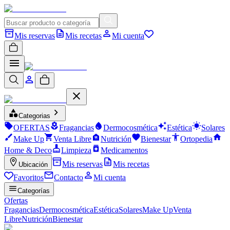
Mis reservas
Mis recetas
Mi cuenta
Categorias
OFERTAS
Fragancias
Dermocosmética
Estética
Solares
Make Up
Venta Libre
Nutrición
Bienestar
Ortopedia
Home & Deco
Limpieza
Medicamentos
Mis reservas
Mis recetas
Ubicación
Favoritos
Contacto
Mi cuenta
Categorías
Ofertas
Fragancias
Dermocosmética
Estética
Solares
Make Up
Venta
Libre
Nutrición
Bienestar