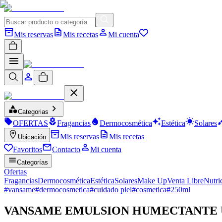
Mis reservas
Mis recetas
Mi cuenta
Categorias
OFERTAS
Fragancias
Dermocosmética
Estética
Solares
Mis reservas
Mis recetas
Ubicación
Favoritos
Contacto
Mi cuenta
Categorías
Ofertas
Fragancias
Dermocosmética
Estética
Solares
Make Up
Venta Libre
Nutri
#
vansame
#
dermocosmetica
#
cuidado piel
#
cosmetica
#
250ml
VANSAME EMULSION HUMECTANTE U