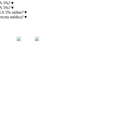
A 5%?
▼
A 5%?
▼
 5% online?
▼
eta médica?
▼