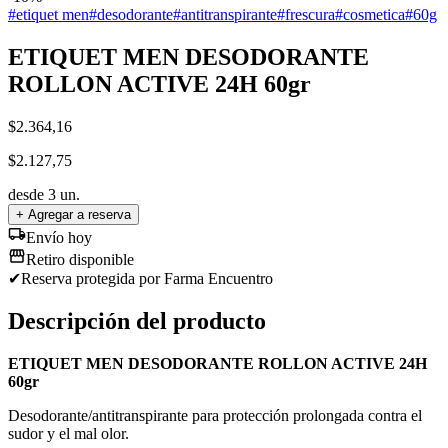
#
etiquet men
#
desodorante
#
antitranspirante
#
frescura
#
cosmetica
#
60g
ETIQUET MEN DESODORANTE
ROLLON ACTIVE 24H 60gr
$
2.364,16
$
2.127,75
desde
3
un.
+ Agregar a reserva
Envío hoy
Retiro disponible
✔
Reserva protegida
por Farma Encuentro
Descripción del producto
ETIQUET MEN DESODORANTE ROLLON ACTIVE 24H
60gr
Desodorante/antitranspirante para protección prolongada contra el
sudor y el mal olor.