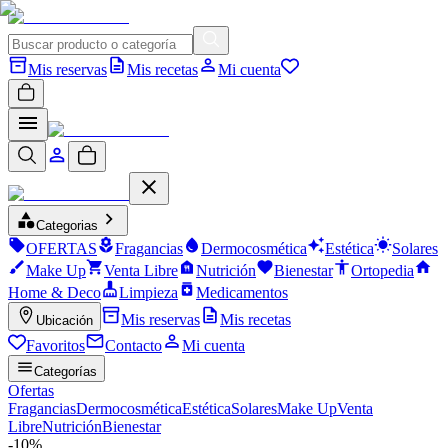
Mis reservas
Mis recetas
Mi cuenta
Categorias
OFERTAS
Fragancias
Dermocosmética
Estética
Solares
Make Up
Venta Libre
Nutrición
Bienestar
Ortopedia
Home & Deco
Limpieza
Medicamentos
Mis reservas
Mis recetas
Ubicación
Favoritos
Contacto
Mi cuenta
Categorías
Ofertas
Fragancias
Dermocosmética
Estética
Solares
Make Up
Venta
Libre
Nutrición
Bienestar
-
10
%