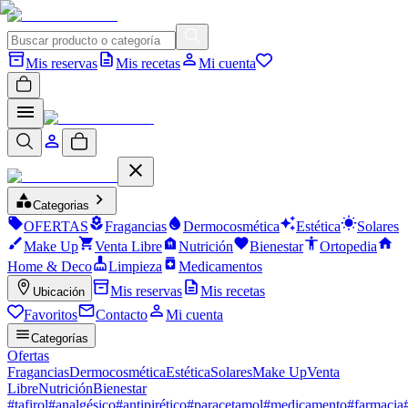
Mis reservas
Mis recetas
Mi cuenta
Categorias
OFERTAS
Fragancias
Dermocosmética
Estética
Solares
Make Up
Venta Libre
Nutrición
Bienestar
Ortopedia
Home & Deco
Limpieza
Medicamentos
Mis reservas
Mis recetas
Ubicación
Favoritos
Contacto
Mi cuenta
Categorías
Ofertas
Fragancias
Dermocosmética
Estética
Solares
Make Up
Venta
Libre
Nutrición
Bienestar
#
tafirol
#
analgésico
#
antipirético
#
paracetamol
#
medicamento
#
farmacia