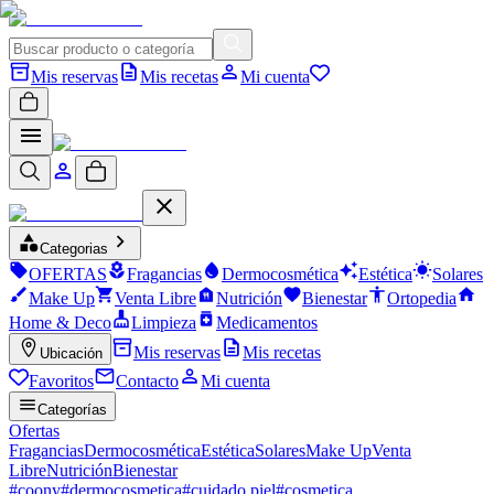
Mis reservas
Mis recetas
Mi cuenta
Categorias
OFERTAS
Fragancias
Dermocosmética
Estética
Solares
Make Up
Venta Libre
Nutrición
Bienestar
Ortopedia
Home & Deco
Limpieza
Medicamentos
Mis reservas
Mis recetas
Ubicación
Favoritos
Contacto
Mi cuenta
Categorías
Ofertas
Fragancias
Dermocosmética
Estética
Solares
Make Up
Venta
Libre
Nutrición
Bienestar
#
coony
#
dermocosmetica
#
cuidado piel
#
cosmetica