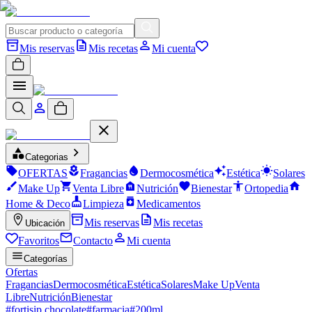
Mis reservas
Mis recetas
Mi cuenta
Categorias
OFERTAS
Fragancias
Dermocosmética
Estética
Solares
Make Up
Venta Libre
Nutrición
Bienestar
Ortopedia
Home & Deco
Limpieza
Medicamentos
Mis reservas
Mis recetas
Ubicación
Favoritos
Contacto
Mi cuenta
Categorías
Ofertas
Fragancias
Dermocosmética
Estética
Solares
Make Up
Venta
Libre
Nutrición
Bienestar
#
fortisip chocolate
#
farmacia
#
200ml