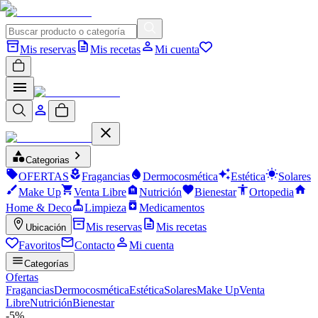
Mis reservas
Mis recetas
Mi cuenta
Categorias
OFERTAS
Fragancias
Dermocosmética
Estética
Solares
Make Up
Venta Libre
Nutrición
Bienestar
Ortopedia
Home & Deco
Limpieza
Medicamentos
Mis reservas
Mis recetas
Ubicación
Favoritos
Contacto
Mi cuenta
Categorías
Ofertas
Fragancias
Dermocosmética
Estética
Solares
Make Up
Venta
Libre
Nutrición
Bienestar
-
5
%