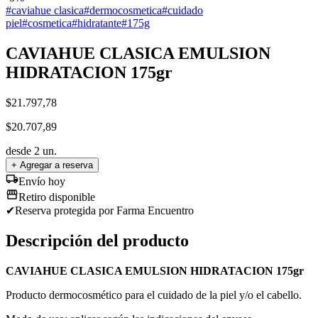
#
caviahue clasica
#
dermocosmetica
#
cuidado
piel
#
cosmetica
#
hidratante
#
175g
CAVIAHUE CLASICA EMULSION
HIDRATACION 175gr
$
21.797,78
$
20.707,89
desde
2
un.
+ Agregar a reserva
Envío hoy
Retiro disponible
✔
Reserva protegida
por Farma Encuentro
Descripción del producto
CAVIAHUE CLASICA EMULSION HIDRATACION 175gr
Producto dermocosmético para el cuidado de la piel y/o el cabello.