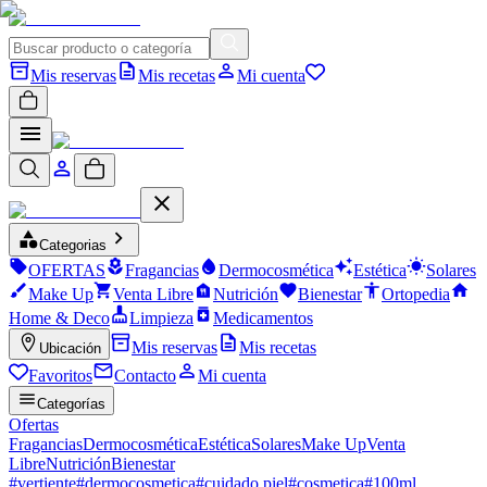
Mis reservas
Mis recetas
Mi cuenta
Categorias
OFERTAS
Fragancias
Dermocosmética
Estética
Solares
Make Up
Venta Libre
Nutrición
Bienestar
Ortopedia
Home & Deco
Limpieza
Medicamentos
Mis reservas
Mis recetas
Ubicación
Favoritos
Contacto
Mi cuenta
Categorías
Ofertas
Fragancias
Dermocosmética
Estética
Solares
Make Up
Venta
Libre
Nutrición
Bienestar
#
vertiente
#
dermocosmetica
#
cuidado piel
#
cosmetica
#
100ml