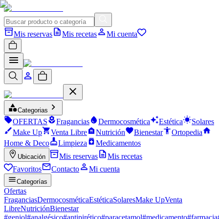
Mis reservas
Mis recetas
Mi cuenta
Categorias
OFERTAS
Fragancias
Dermocosmética
Estética
Solares
Make Up
Venta Libre
Nutrición
Bienestar
Ortopedia
Home & Deco
Limpieza
Medicamentos
Mis reservas
Mis recetas
Ubicación
Favoritos
Contacto
Mi cuenta
Categorías
Ofertas
Fragancias
Dermocosmética
Estética
Solares
Make Up
Venta
Libre
Nutrición
Bienestar
#
geniol
#
analgésico
#
antipirético
#
paracetamol
#
medicamento
#
farmacia