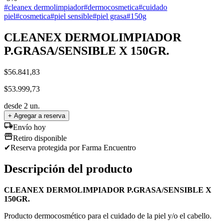
#
cleanex dermolimpiador
#
dermocosmetica
#
cuidado
piel
#
cosmetica
#
piel sensible
#
piel grasa
#
150g
CLEANEX DERMOLIMPIADOR
P.GRASA/SENSIBLE X 150GR.
$
56.841,83
$
53.999,73
desde
2
un.
+ Agregar a reserva
Envío hoy
Retiro disponible
✔
Reserva protegida
por Farma Encuentro
Descripción del producto
CLEANEX DERMOLIMPIADOR P.GRASA/SENSIBLE X
150GR.
Producto dermocosmético para el cuidado de la piel y/o el cabello.