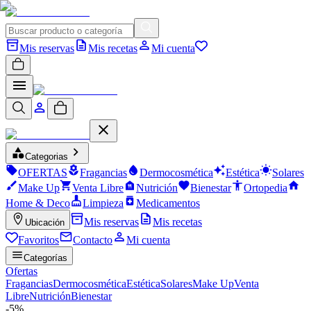
Mis reservas
Mis recetas
Mi cuenta
Categorias
OFERTAS
Fragancias
Dermocosmética
Estética
Solares
Make Up
Venta Libre
Nutrición
Bienestar
Ortopedia
Home & Deco
Limpieza
Medicamentos
Mis reservas
Mis recetas
Ubicación
Favoritos
Contacto
Mi cuenta
Categorías
Ofertas
Fragancias
Dermocosmética
Estética
Solares
Make Up
Venta
Libre
Nutrición
Bienestar
-
5
%