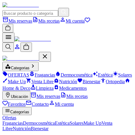
Mis reservas
Mis recetas
Mi cuenta
Categorias
OFERTAS
Fragancias
Dermocosmética
Estética
Solares
Make Up
Venta Libre
Nutrición
Bienestar
Ortopedia
Home & Deco
Limpieza
Medicamentos
Mis reservas
Mis recetas
Ubicación
Favoritos
Contacto
Mi cuenta
Categorías
Ofertas
Fragancias
Dermocosmética
Estética
Solares
Make Up
Venta
Libre
Nutrición
Bienestar