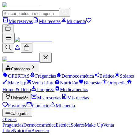
Mis reservas
Mis recetas
Mi cuenta
Categorias
OFERTAS
Fragancias
Dermocosmética
Estética
Solares
Make Up
Venta Libre
Nutrición
Bienestar
Ortopedia
Home & Deco
Limpieza
Medicamentos
Mis reservas
Mis recetas
Ubicación
Favoritos
Contacto
Mi cuenta
Categorías
Ofertas
Fragancias
Dermocosmética
Estética
Solares
Make Up
Venta
Libre
Nutrición
Bienestar