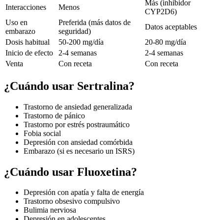
Más (inhibidor
Interacciones
Menos
CYP2D6)
Uso en
Preferida (más datos de
Datos aceptables
embarazo
seguridad)
Dosis habitual
50-200 mg/día
20-80 mg/día
Inicio de efecto
2-4 semanas
2-4 semanas
Venta
Con receta
Con receta
¿Cuándo usar
Sertralina
?
Trastorno de ansiedad generalizada
Trastorno de pánico
Trastorno por estrés postraumático
Fobia social
Depresión con ansiedad comórbida
Embarazo (si es necesario un ISRS)
¿Cuándo usar
Fluoxetina
?
Depresión con apatía y falta de energía
Trastorno obsesivo compulsivo
Bulimia nerviosa
Depresión en adolescentes