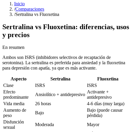
Inicio
/
Comparaciones
/
Sertralina vs Fluoxetina
Sertralina
vs
Fluoxetina
: diferencias, usos
y precios
En resumen
Ambos son ISRS (inhibidores selectivos de recaptación de
serotonina). La sertralina es preferida para ansiedad y la fluoxetina
para depresión con apatía, ya que es más activante.
Aspecto
Sertralina
Fluoxetina
Clase
ISRS
ISRS
Efecto
Activante +
Ansiolítico + antidepresivo
predominante
antidepresivo
Vida media
26 horas
4-6 días (muy larga)
Aumento de
Bajo (puede causar
Bajo
peso
pérdida)
Disfunción
Moderada
Mayor
sexual