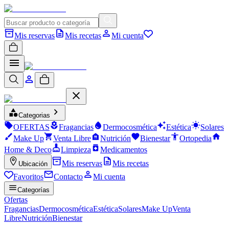
Mis reservas
Mis recetas
Mi cuenta
Categorias
OFERTAS
Fragancias
Dermocosmética
Estética
Solares
Make Up
Venta Libre
Nutrición
Bienestar
Ortopedia
Home & Deco
Limpieza
Medicamentos
Mis reservas
Mis recetas
Ubicación
Favoritos
Contacto
Mi cuenta
Categorías
Ofertas
Fragancias
Dermocosmética
Estética
Solares
Make Up
Venta
Libre
Nutrición
Bienestar