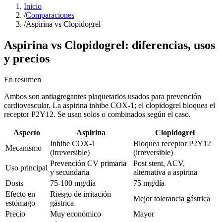
Inicio
/
Comparaciones
/
Aspirina vs Clopidogrel
Aspirina
vs
Clopidogrel
: diferencias, usos
y precios
En resumen
Ambos son antiagregantes plaquetarios usados para prevención
cardiovascular. La aspirina inhibe COX-1; el clopidogrel bloquea el
receptor P2Y12. Se usan solos o combinados según el caso.
Aspecto
Aspirina
Clopidogrel
Inhibe COX-1
Bloquea receptor P2Y12
Mecanismo
(irreversible)
(irreversible)
Prevención CV primaria
Post stent, ACV,
Uso principal
y secundaria
alternativa a aspirina
Dosis
75-100 mg/día
75 mg/día
Efecto en
Riesgo de irritación
Mejor tolerancia gástrica
estómago
gástrica
Precio
Muy económico
Mayor