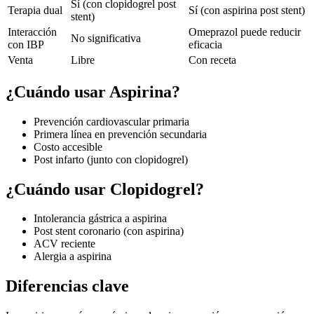
Sí (con clopidogrel post
Terapia dual
Sí (con aspirina post stent)
stent)
Interacción
Omeprazol puede reducir
No significativa
con IBP
eficacia
Venta
Libre
Con receta
¿Cuándo usar
Aspirina
?
Prevención cardiovascular primaria
Primera línea en prevención secundaria
Costo accesible
Post infarto (junto con clopidogrel)
¿Cuándo usar
Clopidogrel
?
Intolerancia gástrica a aspirina
Post stent coronario (con aspirina)
ACV reciente
Alergia a aspirina
Diferencias clave