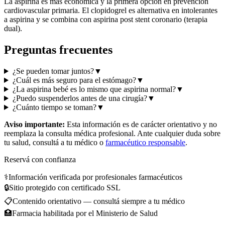
La aspirina es más económica y la primera opción en prevención
cardiovascular primaria. El clopidogrel es alternativa en intolerantes
a aspirina y se combina con aspirina post stent coronario (terapia
dual).
Preguntas frecuentes
¿Se pueden tomar juntos?
▼
¿Cuál es más seguro para el estómago?
▼
¿La aspirina bebé es lo mismo que aspirina normal?
▼
¿Puedo suspenderlos antes de una cirugía?
▼
¿Cuánto tiempo se toman?
▼
Aviso importante:
Esta información es de carácter orientativo y no
reemplaza la consulta médica profesional. Ante cualquier duda sobre
tu salud, consultá a tu médico o
farmacéutico responsable
.
Reservá con confianza
⚕️
Información verificada por profesionales farmacéuticos
🔒
Sitio protegido con certificado SSL
📋
Contenido orientativo — consultá siempre a tu médico
🏥
Farmacia habilitada por el Ministerio de Salud