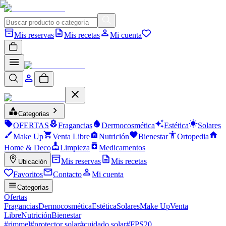
Mis reservas
Mis recetas
Mi cuenta
Categorias
OFERTAS
Fragancias
Dermocosmética
Estética
Solares
Make Up
Venta Libre
Nutrición
Bienestar
Ortopedia
Home & Deco
Limpieza
Medicamentos
Mis reservas
Mis recetas
Ubicación
Favoritos
Contacto
Mi cuenta
Categorías
Ofertas
Fragancias
Dermocosmética
Estética
Solares
Make Up
Venta
Libre
Nutrición
Bienestar
#
rimmel
#
protector solar
#
cuidado solar
#
FPS20