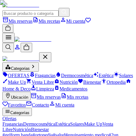
Mis reservas
Mis recetas
Mi cuenta
Categorias
OFERTAS
Fragancias
Dermocosmética
Estética
Solares
Make Up
Venta Libre
Nutrición
Bienestar
Ortopedia
Home & Deco
Limpieza
Medicamentos
Mis reservas
Mis recetas
Ubicación
Favoritos
Contacto
Mi cuenta
Categorías
Ofertas
Fragancias
Dermocosmética
Estética
Solares
Make Up
Venta
Libre
Nutrición
Bienestar
#
gelform banda
#
ortopedia
#
salud
#
equipamiento medico
#
2un