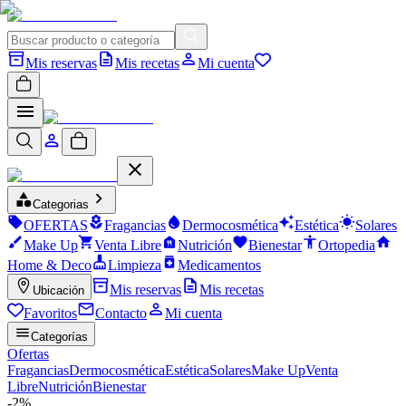
Mis reservas
Mis recetas
Mi cuenta
Categorias
OFERTAS
Fragancias
Dermocosmética
Estética
Solares
Make Up
Venta Libre
Nutrición
Bienestar
Ortopedia
Home & Deco
Limpieza
Medicamentos
Mis reservas
Mis recetas
Ubicación
Favoritos
Contacto
Mi cuenta
Categorías
Ofertas
Fragancias
Dermocosmética
Estética
Solares
Make Up
Venta
Libre
Nutrición
Bienestar
-
2
%