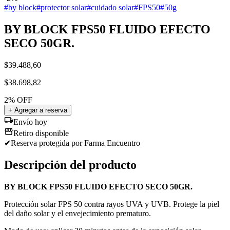
#
by block
#
protector solar
#
cuidado solar
#
FPS50
#
50g
BY BLOCK FPS50 FLUIDO EFECTO
SECO 50GR.
$
39.488,60
$
38.698,82
2
% OFF
+ Agregar a reserva
Envío hoy
Retiro disponible
✔
Reserva protegida
por Farma Encuentro
Descripción del producto
BY BLOCK FPS50 FLUIDO EFECTO SECO 50GR.
Protección solar FPS 50 contra rayos UVA y UVB. Protege la piel
del daño solar y el envejecimiento prematuro.