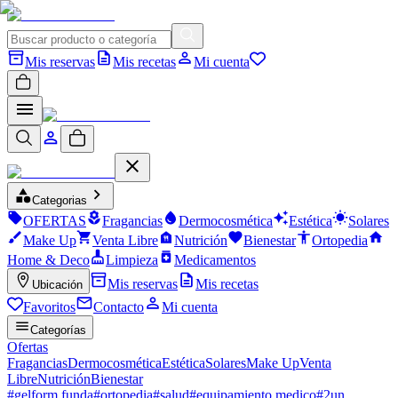
Mis reservas
Mis recetas
Mi cuenta
Categorias
OFERTAS
Fragancias
Dermocosmética
Estética
Solares
Make Up
Venta Libre
Nutrición
Bienestar
Ortopedia
Home & Deco
Limpieza
Medicamentos
Mis reservas
Mis recetas
Ubicación
Favoritos
Contacto
Mi cuenta
Categorías
Ofertas
Fragancias
Dermocosmética
Estética
Solares
Make Up
Venta
Libre
Nutrición
Bienestar
#
gelform funda
#
ortopedia
#
salud
#
equipamiento medico
#
2un