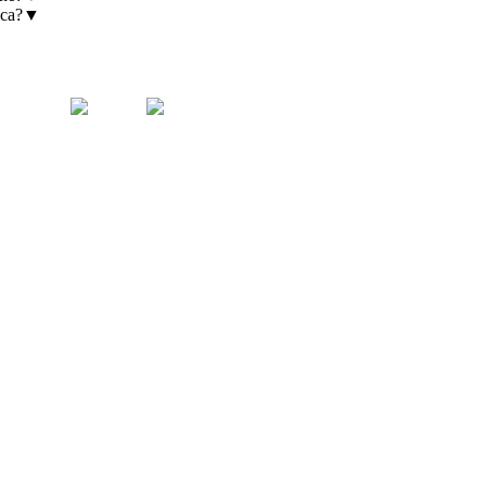
ca?
▼