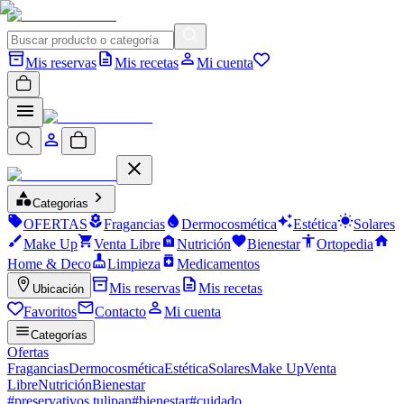
Mis reservas
Mis recetas
Mi cuenta
Categorias
OFERTAS
Fragancias
Dermocosmética
Estética
Solares
Make Up
Venta Libre
Nutrición
Bienestar
Ortopedia
Home & Deco
Limpieza
Medicamentos
Mis reservas
Mis recetas
Ubicación
Favoritos
Contacto
Mi cuenta
Categorías
Ofertas
Fragancias
Dermocosmética
Estética
Solares
Make Up
Venta
Libre
Nutrición
Bienestar
#
preservativos tulipan
#
bienestar
#
cuidado