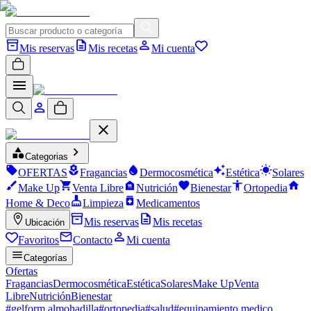
Mis reservas
Mis recetas
Mi cuenta
Categorias
OFERTAS
Fragancias
Dermocosmética
Estética
Solares
Make Up
Venta Libre
Nutrición
Bienestar
Ortopedia
Home & Deco
Limpieza
Medicamentos
Mis reservas
Mis recetas
Ubicación
Favoritos
Contacto
Mi cuenta
Categorías
Ofertas
Fragancias
Dermocosmética
Estética
Solares
Make Up
Venta
Libre
Nutrición
Bienestar
#
gelform almohadilla
#
ortopedia
#
salud
#
equipamiento medico