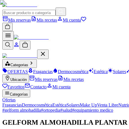
Mis reservas
Mis recetas
Mi cuenta
Categorias
OFERTAS
Fragancias
Dermocosmética
Estética
Solares
Mis reservas
Mis recetas
Ubicación
Favoritos
Contacto
Mi cuenta
Categorías
Ofertas
Fragancias
Dermocosmética
Estética
Solares
Make Up
Venta Libre
Nutri
#
gelform almohadilla
#
ortopedia
#
salud
#
equipamiento medico
GELFORM ALMOHADILLA PLANTAR S