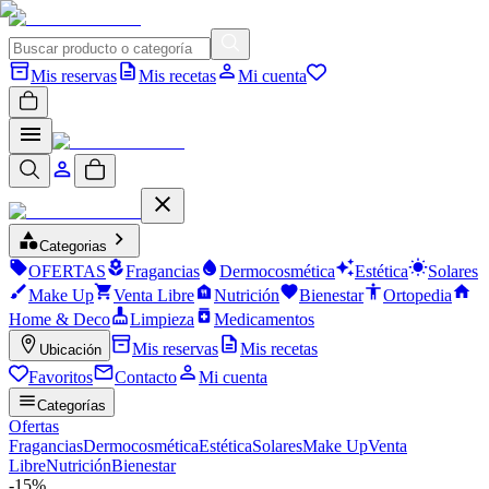
Mis reservas
Mis recetas
Mi cuenta
Categorias
OFERTAS
Fragancias
Dermocosmética
Estética
Solares
Make Up
Venta Libre
Nutrición
Bienestar
Ortopedia
Home & Deco
Limpieza
Medicamentos
Mis reservas
Mis recetas
Ubicación
Favoritos
Contacto
Mi cuenta
Categorías
Ofertas
Fragancias
Dermocosmética
Estética
Solares
Make Up
Venta
Libre
Nutrición
Bienestar
-
15
%