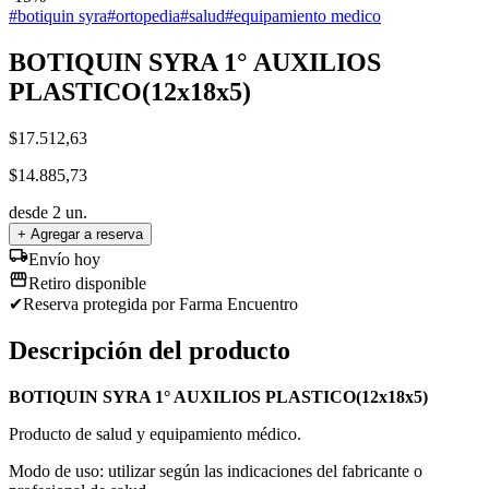
#
botiquin syra
#
ortopedia
#
salud
#
equipamiento medico
BOTIQUIN SYRA 1° AUXILIOS
PLASTICO(12x18x5)
$
17.512,63
$
14.885,73
desde
2
un.
+ Agregar a reserva
Envío hoy
Retiro disponible
✔
Reserva protegida
por Farma Encuentro
Descripción del producto
BOTIQUIN SYRA 1° AUXILIOS PLASTICO(12x18x5)
Producto de salud y equipamiento médico.
Modo de uso: utilizar según las indicaciones del fabricante o