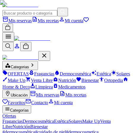
Mis reservas
Mis recetas
Mi cuenta
Categorias
OFERTAS
Fragancias
Dermocosmética
Estética
Solares
Make Up
Venta Libre
Nutrición
Bienestar
Ortopedia
Home & Deco
Limpieza
Medicamentos
Mis reservas
Mis recetas
Ubicación
Favoritos
Contacto
Mi cuenta
Categorías
Ofertas
Fragancias
Dermocosmética
Estética
Solares
Make Up
Venta
Libre
Nutrición
Bienestar
#
dermocosmética
#
cuidado de piel
#
dermocosmetica