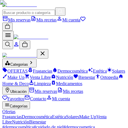
Mis reservas
Mis recetas
Mi cuenta
Categorias
OFERTAS
Fragancias
Dermocosmética
Estética
Solares
Make Up
Venta Libre
Nutrición
Bienestar
Ortopedia
Home & Deco
Limpieza
Medicamentos
Mis reservas
Mis recetas
Ubicación
Favoritos
Contacto
Mi cuenta
Categorías
Ofertas
Fragancias
Dermocosmética
Estética
Solares
Make Up
Venta
Libre
Nutrición
Bienestar
#
dermocosmética
#
cuidado de piel
#
dermocosmetica