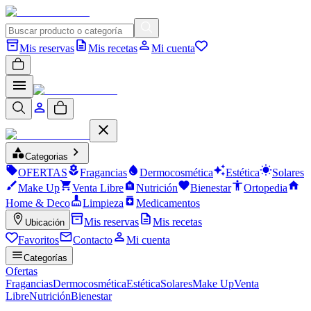
Mis reservas
Mis recetas
Mi cuenta
Categorias
OFERTAS
Fragancias
Dermocosmética
Estética
Solares
Make Up
Venta Libre
Nutrición
Bienestar
Ortopedia
Home & Deco
Limpieza
Medicamentos
Mis reservas
Mis recetas
Ubicación
Favoritos
Contacto
Mi cuenta
Categorías
Ofertas
Fragancias
Dermocosmética
Estética
Solares
Make Up
Venta
Libre
Nutrición
Bienestar