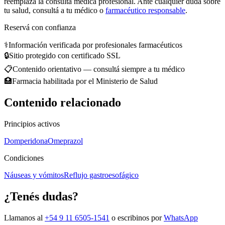
reemplaza la consulta médica profesional. Ante cualquier duda sobre
tu salud, consultá a tu médico o
farmacéutico responsable
.
Reservá con confianza
⚕️
Información verificada por profesionales farmacéuticos
🔒
Sitio protegido con certificado SSL
📋
Contenido orientativo — consultá siempre a tu médico
🏥
Farmacia habilitada por el Ministerio de Salud
Contenido relacionado
Principios activos
Domperidona
Omeprazol
Condiciones
Náuseas y vómitos
Reflujo gastroesofágico
¿Tenés dudas?
Llamanos al
+54 9 11 6505-1541
o escribinos por
WhatsApp