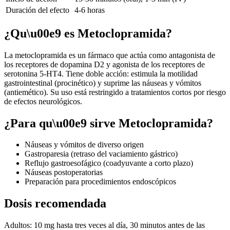
Duración del efecto
4-6 horas
¿
Qu\u00e9 es
Metoclopramida
?
La metoclopramida es un fármaco que actúa como antagonista de
los receptores de dopamina D2 y agonista de los receptores de
serotonina 5-HT4. Tiene doble acción: estimula la motilidad
gastrointestinal (procinético) y suprime las náuseas y vómitos
(antiemético). Su uso está restringido a tratamientos cortos por riesgo
de efectos neurológicos.
¿
Para qu\u00e9 sirve
Metoclopramida
?
Náuseas y vómitos de diverso origen
Gastroparesia (retraso del vaciamiento gástrico)
Reflujo gastroesofágico (coadyuvante a corto plazo)
Náuseas postoperatorias
Preparación para procedimientos endoscópicos
Dosis recomendada
Adultos: 10 mg hasta tres veces al día, 30 minutos antes de las