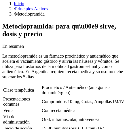
Inicio
/
Principios Activos
/
Metoclopramida
Metoclopramida
: para qu\u00e9 sirve,
dosis y precio
En resumen
La metoclopramida es un fármaco procinético y antiemético que
acelera el vaciamiento gástrico y alivia las náuseas y vómitos. Se
utiliza para trastornos de la motilidad gastrointestinal y como
antiemético. En Argentina requiere receta médica y su uso no debe
superar los 5 días.
Procinético / Antiemético (antagonista
Clase terapéutica
dopaminérgico)
Presentaciones
Comprimidos 10 mg; Gotas; Ampollas IM/IV
comunes
Venta
Con receta médica
Vía de
Oral, intramuscular, intravenosa
administración
Inicio de acción
15-30 minutos (oral), 1-3 min (IV)