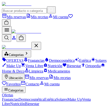
Mis reservas
Mis recetas
Mi cuenta
Categorias
OFERTAS
Fragancias
Dermocosmética
Estética
Solares
Make Up
Venta Libre
Nutrición
Bienestar
Ortopedia
Home & Deco
Limpieza
Medicamentos
Mis reservas
Mis recetas
Ubicación
Favoritos
Contacto
Mi cuenta
Categorías
Ofertas
Fragancias
Dermocosmética
Estética
Solares
Make Up
Venta
Libre
Nutrición
Bienestar