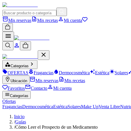
Mis reservas
Mis recetas
Mi cuenta
Categorias
OFERTAS
Fragancias
Dermocosmética
Estética
Solares
Mis reservas
Mis recetas
Ubicación
Favoritos
Contacto
Mi cuenta
Categorías
Ofertas
Fragancias
Dermocosmética
Estética
Solares
Make Up
Venta Libre
Nutri
Inicio
/
Guías
/
Cómo Leer el Prospecto de un Medicamento