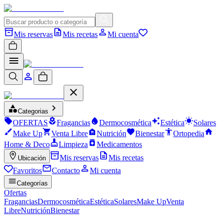
Mis reservas
Mis recetas
Mi cuenta
Categorias
OFERTAS
Fragancias
Dermocosmética
Estética
Solares
Make Up
Venta Libre
Nutrición
Bienestar
Ortopedia
Home & Deco
Limpieza
Medicamentos
Mis reservas
Mis recetas
Ubicación
Favoritos
Contacto
Mi cuenta
Categorías
Ofertas
Fragancias
Dermocosmética
Estética
Solares
Make Up
Venta
Libre
Nutrición
Bienestar