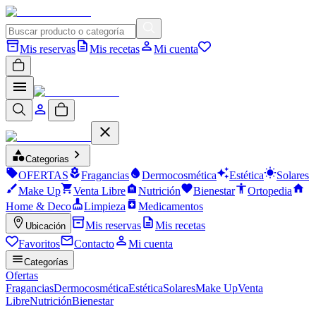
Mis reservas
Mis recetas
Mi cuenta
Categorias
OFERTAS
Fragancias
Dermocosmética
Estética
Solares
Make Up
Venta Libre
Nutrición
Bienestar
Ortopedia
Home & Deco
Limpieza
Medicamentos
Mis reservas
Mis recetas
Ubicación
Favoritos
Contacto
Mi cuenta
Categorías
Ofertas
Fragancias
Dermocosmética
Estética
Solares
Make Up
Venta
Libre
Nutrición
Bienestar