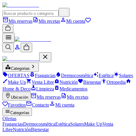
Mis reservas
Mis recetas
Mi cuenta
Categorias
OFERTAS
Fragancias
Dermocosmética
Estética
Solares
Make Up
Venta Libre
Nutrición
Bienestar
Ortopedia
Home & Deco
Limpieza
Medicamentos
Mis reservas
Mis recetas
Ubicación
Favoritos
Contacto
Mi cuenta
Categorías
Ofertas
Fragancias
Dermocosmética
Estética
Solares
Make Up
Venta
Libre
Nutrición
Bienestar