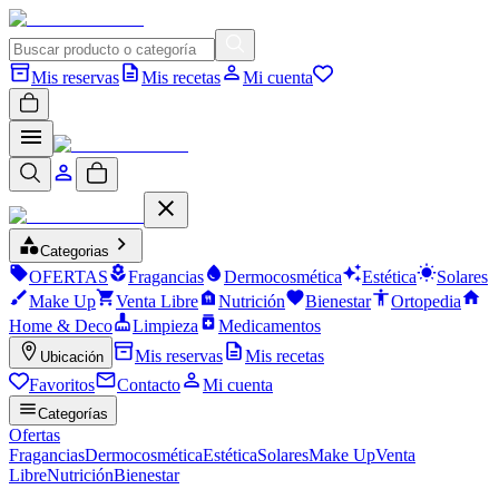
Mis reservas
Mis recetas
Mi cuenta
Categorias
OFERTAS
Fragancias
Dermocosmética
Estética
Solares
Make Up
Venta Libre
Nutrición
Bienestar
Ortopedia
Home & Deco
Limpieza
Medicamentos
Mis reservas
Mis recetas
Ubicación
Favoritos
Contacto
Mi cuenta
Categorías
Ofertas
Fragancias
Dermocosmética
Estética
Solares
Make Up
Venta
Libre
Nutrición
Bienestar