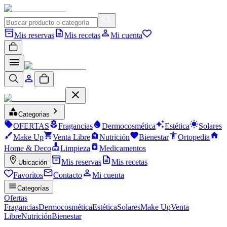
Mis reservas
Mis recetas
Mi cuenta
Categorias
OFERTAS
Fragancias
Dermocosmética
Estética
Solares
Make Up
Venta Libre
Nutrición
Bienestar
Ortopedia
Home & Deco
Limpieza
Medicamentos
Mis reservas
Mis recetas
Ubicación
Favoritos
Contacto
Mi cuenta
Categorías
Ofertas
Fragancias
Dermocosmética
Estética
Solares
Make Up
Venta
Libre
Nutrición
Bienestar