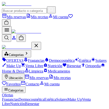
Mis reservas
Mis recetas
Mi cuenta
Categorias
OFERTAS
Fragancias
Dermocosmética
Estética
Solares
Make Up
Venta Libre
Nutrición
Bienestar
Ortopedia
Home & Deco
Limpieza
Medicamentos
Mis reservas
Mis recetas
Ubicación
Favoritos
Contacto
Mi cuenta
Categorías
Ofertas
Fragancias
Dermocosmética
Estética
Solares
Make Up
Venta
Libre
Nutrición
Bienestar