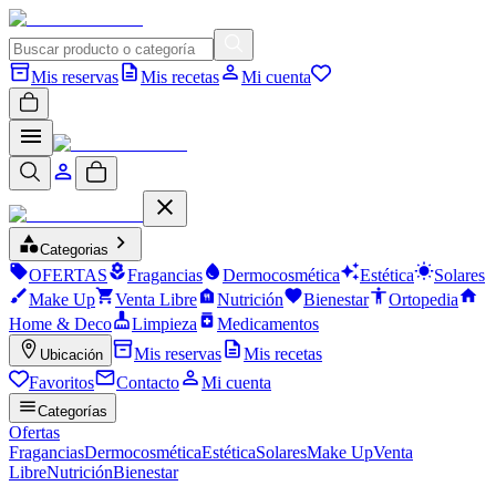
Mis reservas
Mis recetas
Mi cuenta
Categorias
OFERTAS
Fragancias
Dermocosmética
Estética
Solares
Make Up
Venta Libre
Nutrición
Bienestar
Ortopedia
Home & Deco
Limpieza
Medicamentos
Mis reservas
Mis recetas
Ubicación
Favoritos
Contacto
Mi cuenta
Categorías
Ofertas
Fragancias
Dermocosmética
Estética
Solares
Make Up
Venta
Libre
Nutrición
Bienestar