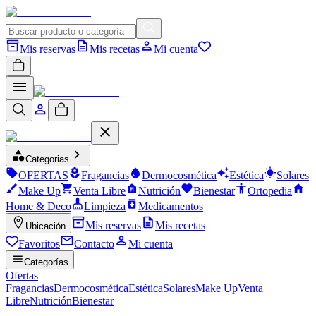
Mis reservas
Mis recetas
Mi cuenta
Categorias
OFERTAS
Fragancias
Dermocosmética
Estética
Solares
Make Up
Venta Libre
Nutrición
Bienestar
Ortopedia
Home & Deco
Limpieza
Medicamentos
Mis reservas
Mis recetas
Ubicación
Favoritos
Contacto
Mi cuenta
Categorías
Ofertas
Fragancias
Dermocosmética
Estética
Solares
Make Up
Venta
Libre
Nutrición
Bienestar