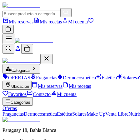
Mis reservas
Mis recetas
Mi cuenta
Categorias
OFERTAS
Fragancias
Dermocosmética
Estética
Solares
Mis reservas
Mis recetas
Ubicación
Favoritos
Contacto
Mi cuenta
Categorías
Ofertas
Fragancias
Dermocosmética
Estética
Solares
Make Up
Venta Libre
Nutri
Paraguay 18
,
Bahía Blanca