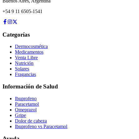
Buenos Aires
,
Argentina
+54 9 11 6505-1541
Categorías
Dermocosmética
Medicamentos
Venta Libre
Nutrición
Solares
Fragancias
Información de Salud
Ibuprofeno
Paracetamol
Omeprazol
Gripe
Dolor de cabeza
Ibuprofeno vs Paracetamol
Ayuda