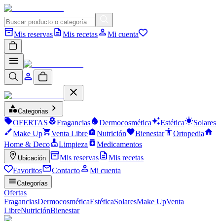
Mis reservas
Mis recetas
Mi cuenta
Categorias
OFERTAS
Fragancias
Dermocosmética
Estética
Solares
Make Up
Venta Libre
Nutrición
Bienestar
Ortopedia
Home & Deco
Limpieza
Medicamentos
Mis reservas
Mis recetas
Ubicación
Favoritos
Contacto
Mi cuenta
Categorías
Ofertas
Fragancias
Dermocosmética
Estética
Solares
Make Up
Venta
Libre
Nutrición
Bienestar