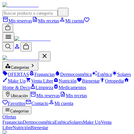
Mis reservas
Mis recetas
Mi cuenta
Categorias
OFERTAS
Fragancias
Dermocosmética
Estética
Solares
Make Up
Venta Libre
Nutrición
Bienestar
Ortopedia
Home & Deco
Limpieza
Medicamentos
Mis reservas
Mis recetas
Ubicación
Favoritos
Contacto
Mi cuenta
Categorías
Ofertas
Fragancias
Dermocosmética
Estética
Solares
Make Up
Venta
Libre
Nutrición
Bienestar