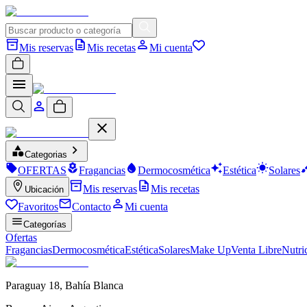
Mis reservas
Mis recetas
Mi cuenta
Categorias
OFERTAS
Fragancias
Dermocosmética
Estética
Solares
Mis reservas
Mis recetas
Ubicación
Favoritos
Contacto
Mi cuenta
Categorías
Ofertas
Fragancias
Dermocosmética
Estética
Solares
Make Up
Venta Libre
Nutri
Paraguay 18
,
Bahía Blanca