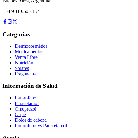
Buenos Aires
,
Argentina
+54 9 11 6505-1541
Categorías
Dermocosmética
Medicamentos
Venta Libre
Nutrición
Solares
Fragancias
Información de Salud
Ibuprofeno
Paracetamol
Omeprazol
Gripe
Dolor de cabeza
Ibuprofeno vs Paracetamol
Ayuda