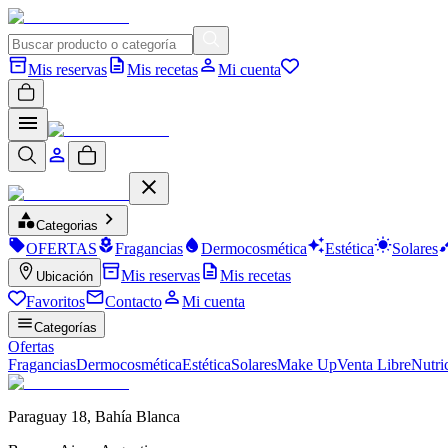
Mis reservas
Mis recetas
Mi cuenta
Categorias
OFERTAS
Fragancias
Dermocosmética
Estética
Solares
Mis reservas
Mis recetas
Ubicación
Favoritos
Contacto
Mi cuenta
Categorías
Ofertas
Fragancias
Dermocosmética
Estética
Solares
Make Up
Venta Libre
Nutri
Paraguay 18
,
Bahía Blanca