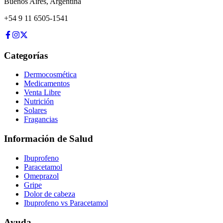
Buenos Aires
,
Argentina
+54 9 11 6505-1541
Categorías
Dermocosmética
Medicamentos
Venta Libre
Nutrición
Solares
Fragancias
Información de Salud
Ibuprofeno
Paracetamol
Omeprazol
Gripe
Dolor de cabeza
Ibuprofeno vs Paracetamol
Ayuda