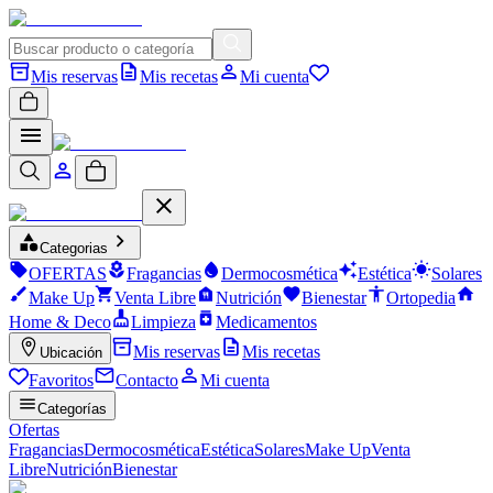
Mis reservas
Mis recetas
Mi cuenta
Categorias
OFERTAS
Fragancias
Dermocosmética
Estética
Solares
Make Up
Venta Libre
Nutrición
Bienestar
Ortopedia
Home & Deco
Limpieza
Medicamentos
Mis reservas
Mis recetas
Ubicación
Favoritos
Contacto
Mi cuenta
Categorías
Ofertas
Fragancias
Dermocosmética
Estética
Solares
Make Up
Venta
Libre
Nutrición
Bienestar