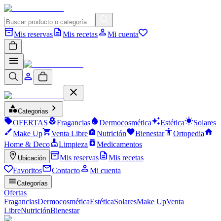
Mis reservas
Mis recetas
Mi cuenta
Categorias
OFERTAS
Fragancias
Dermocosmética
Estética
Solares
Make Up
Venta Libre
Nutrición
Bienestar
Ortopedia
Home & Deco
Limpieza
Medicamentos
Mis reservas
Mis recetas
Ubicación
Favoritos
Contacto
Mi cuenta
Categorías
Ofertas
Fragancias
Dermocosmética
Estética
Solares
Make Up
Venta
Libre
Nutrición
Bienestar