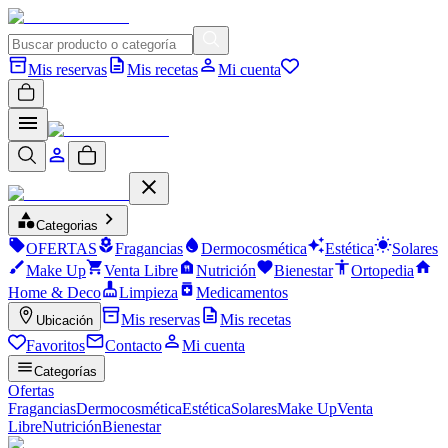
Mis reservas
Mis recetas
Mi cuenta
Categorias
OFERTAS
Fragancias
Dermocosmética
Estética
Solares
Make Up
Venta Libre
Nutrición
Bienestar
Ortopedia
Home & Deco
Limpieza
Medicamentos
Mis reservas
Mis recetas
Ubicación
Favoritos
Contacto
Mi cuenta
Categorías
Ofertas
Fragancias
Dermocosmética
Estética
Solares
Make Up
Venta
Libre
Nutrición
Bienestar