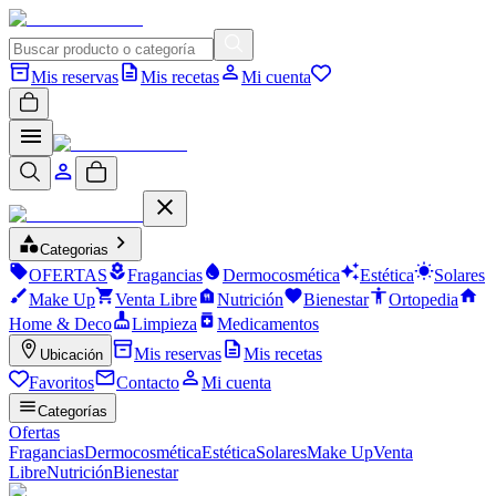
Mis reservas
Mis recetas
Mi cuenta
Categorias
OFERTAS
Fragancias
Dermocosmética
Estética
Solares
Make Up
Venta Libre
Nutrición
Bienestar
Ortopedia
Home & Deco
Limpieza
Medicamentos
Mis reservas
Mis recetas
Ubicación
Favoritos
Contacto
Mi cuenta
Categorías
Ofertas
Fragancias
Dermocosmética
Estética
Solares
Make Up
Venta
Libre
Nutrición
Bienestar